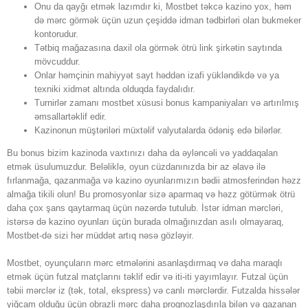
Onu da qayğı etmək lazımdır ki, Mostbet təkcə kazino yox, həm
də mərc görmək üçün uzun çeşiddə idman tədbirləri olan bukmeker
kontorudur.
Tətbiq mağazasına daxil ola görmək ötrü link şirkətin saytında
mövcuddur.
Onlar həmçinin mahiyyət sayt həddən izafi yükləndikdə və ya
texniki xidmət altında olduqda faydalıdır.
Turnirlər zamanı mostbet xüsusi bonus kampaniyaları və artırılmış
əmsallartəklif edir.
Kazinonun müştəriləri müxtəlif valyutalarda ödəniş edə bilərlər.
Bu bonus bizim kazinoda vaxtınızı daha da əyləncəli və yaddaqalan
etmək üsulumuzdur. Beləliklə, oyun cüzdanınızda bir az əlavə ilə
fırlanmağa, qazanmağa və kazino oyunlarımızın bədii atmosferindən həzz
almağa tikili olun! Bu promosyonlar sizə aparmaq və həzz götürmək ötrü
daha çox şans qaytarmaq üçün nəzərdə tutulub. İstər idman mərcləri,
istərsə də kazino oyunları üçün burada olmağınızdan asılı olmayaraq,
Mostbet-də sizi hər müddət artıq nəsə gözləyir.
Mostbet, oyunçuların mərc etmələrini asanlaşdırmaq və daha maraqlı
etmək üçün futzal matçlarını təklif edir və iti-iti yayımlayır. Futzal üçün
təbii mərclər iz (tək, total, ekspress) və canlı mərclərdir. Futzalda hissələr
yiğcam olduğu üçün obrazli mərc daha proqnozlaşdırıla bilən və qazanan