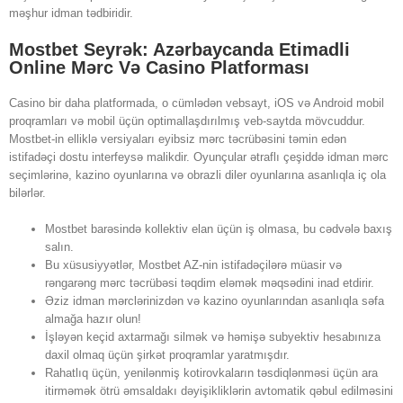
məşhur idman tədbiridir.
Mostbet Seyrək: Azərbaycanda Etimadli
Online Mərc Və Casino Platforması
Casino bir daha platformada, o cümlədən vebsayt, iOS və Android mobil
proqramları və mobil üçün optimallaşdırılmış veb-saytda mövcuddur.
Mostbet-in elliklə versiyaları eyibsiz mərc təcrübəsini təmin edən
istifadəçi dostu interfeysə malikdir. Oyunçular ətraflı çeşiddə idman mərc
seçimlərinə, kazino oyunlarına və obrazli diler oyunlarına asanlıqla iç ola
bilərlər.
Mostbet barəsində kollektiv elan üçün iş olmasa, bu cədvələ baxış
salın.
Bu xüsusiyyətlər, Mostbet AZ-nin istifadəçilərə müasir və
rəngarəng mərc təcrübəsi təqdim eləmək məqsədini inad etdirir.
Əziz idman mərclərinizdən və kazino oyunlarından asanlıqla səfa
almağa hazır olun!
İşləyən keçid axtarmağı silmək və həmişə subyektiv hesabınıza
daxil olmaq üçün şirkət proqramlar yaratmışdır.
Rahatlıq üçün, yenilənmiş kotirovkaların təsdiqlənməsi üçün ara
itirməmək ötrü əmsaldakı dəyişikliklərin avtomatik qəbul edilməsini