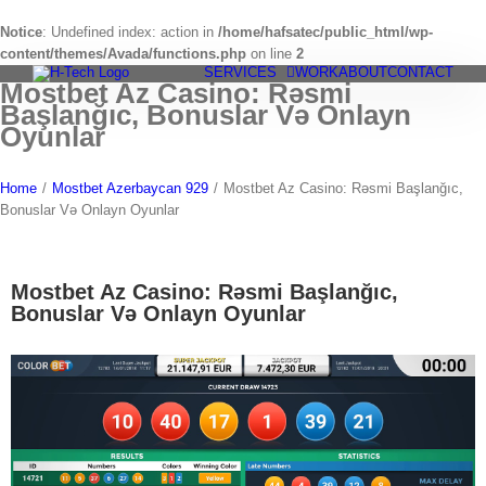
Notice
: Undefined index: action in
/home/hafsatec/public_html/wp-
content/themes/Avada/functions.php
on line
2
SERVICES
WORK
ABOUT
CONTACT
Skip
Mostbet Az Casino: Rəsmi
to
Başlanğıc, Bonuslar Və Onlayn
content
Oyunlar
Home
/
Mostbet Azerbaycan 929
/
Mostbet Az Casino: Rəsmi Başlanğıc,
Bonuslar Və Onlayn Oyunlar
Mostbet Az Casino: Rəsmi Başlanğıc,
Bonuslar Və Onlayn Oyunlar