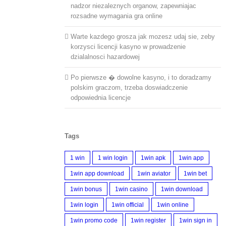
nadzor niezaleznych organow, zapewniajac
rozsadne wymagania gra online
Warte kazdego grosza jak mozesz udaj sie, zeby
korzysci licencji kasyno w prowadzenie
dzialalnosci hazardowej
Po pierwsze � dowolne kasyno, i to doradzamy
polskim graczom, trzeba doswiadczenie
odpowiednia licencje
Tags
1 win
1 win login
1win apk
1win app
1win app download
1win aviator
1win bet
1win bonus
1win casino
1win download
1win login
1win official
1win online
1win promo code
1win register
1win sign in