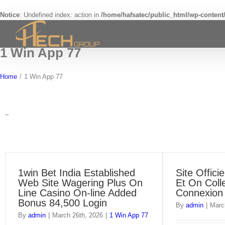
Notice
: Undefined index: action in
/home/hafsatec/public_html/wp-content
Skip
to
content
1 Win App 77
Home
/
1 Win App 77
–
1win Bet India Established
Site Offici
Web Site Wagering Plus On
Et On Coll
Line Casino On-line Added
Connexion
Bonus 84,500 Login
By
admin
|
Marc
By
admin
|
March 26th, 2026
|
1 Win App 77