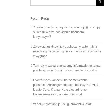
for:
Recent Posts
Zwykle przegladaj regulamin promocji � to stopy
sukcesu w grze posiadanie bonusami
kasynowymi!
Ze swojej uzytkownicy zachecamy automaty z
najwyzszymi wspolczynnikami wyplat i szansami
z wygrana
Tam jak mozesz znajdziemy informacje na temat
przebiegu weryfikacji naszym zrodlo dochodow
Overforingen konnen uber verschiedene
passende Zahlungsmethoden, bei PayPal, Visa,
MasterCard, Klarna, Paysafecard ferner
Bankuberweisung, abgewickelt sind
Wlaczyc gwarantuje uslugi prawdziwe oraz